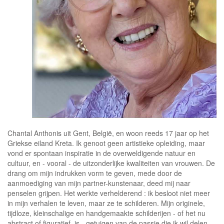
Chantal Anthonis uit Gent, België, en woon reeds 17 jaar op het
Griekse eiland Kreta. Ik genoot geen artistieke opleiding, maar
vond er spontaan inspiratie in de overweldigende natuur en
cultuur, en - vooral - de uitzonderlijke kwaliteiten van vrouwen. De
drang om mijn indrukken vorm te geven, mede door de
aanmoediging van mijn partner-kunstenaar, deed mij naar
penselen grijpen. Het werkte verhelderend : ik besloot niet meer
in mijn verhalen te leven, maar ze te schilderen. Mijn originele,
tijdloze, kleinschalige en handgemaakte schilderijen - of het nu
abstract of figuratief is - getuigen van de passie die ik wil delen.